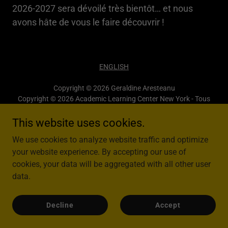
2026-2027 sera dévoilé très bientôt… et nous
avons hâte de vous le faire découvrir !
ENGLISH
Copyright © 2026 Geraldine Aresteanu
Copyright © 2026 Academic Learning Center New York - Tous
droits réservés.
This website uses cookies.
We use cookies to analyze website traffic and optimize
your website experience. By accepting our use of
cookies, your data will be aggregated with all other user
Powered by
data.
Decline
Accept
Offre d'emploi