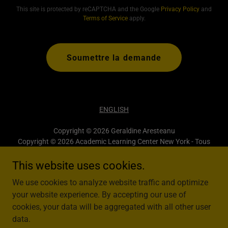
This site is protected by reCAPTCHA and the Google
Privacy Policy
and
Terms of Service
apply.
Soumettre la demande
ENGLISH
Copyright © 2026 Geraldine Aresteanu
Copyright © 2026 Academic Learning Center New York - Tous
droits réservés.
This website uses cookies.
We use cookies to analyze website traffic and optimize
your website experience. By accepting our use of
cookies, your data will be aggregated with all other user
Powered by
data.